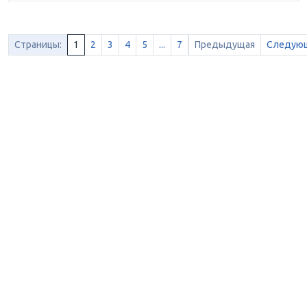
Страницы:
1
2
3
4
5
...
7
Предыдущая
Следую