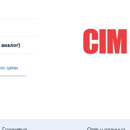
 аналог)
рос цены
Гарантия
Опт и розница