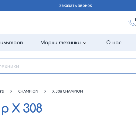
Заказать звонок
фильтров
Марки техники
О нас
тр
CHAMPION
X 308 CHAMPION
тр
X 308