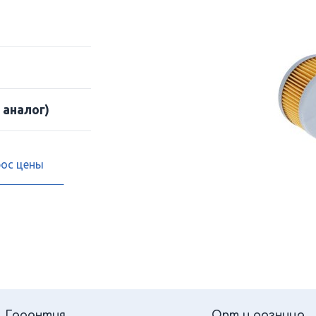
 аналог)
рос цены
Гарантия
Опт и розница