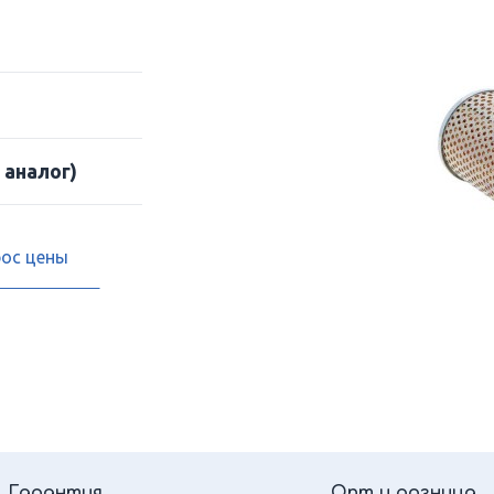
 аналог)
рос цены
Гарантия
Опт и розница