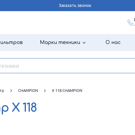
Заказать звонок
фильтров
Марки техники
О нас
тр
CHAMPION
X 118 CHAMPION
тр
X 118