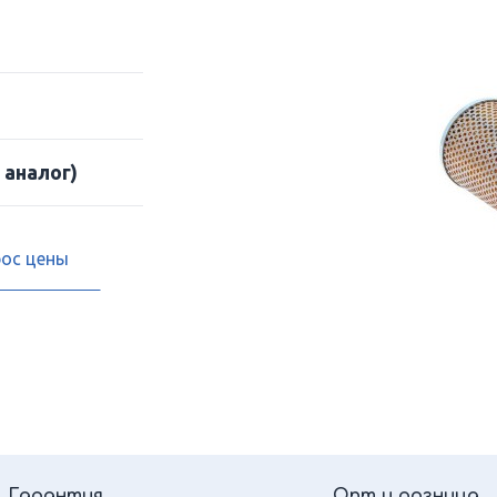
 аналог)
рос цены
Гарантия
Опт и розница