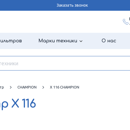
Заказать звонок
фильтров
Марки техники
О нас
тр
CHAMPION
X 116 CHAMPION
тр
X 116