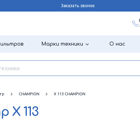
Заказать звонок
фильтров
Марки техники
О нас
тр
CHAMPION
X 113 CHAMPION
тр
X 113