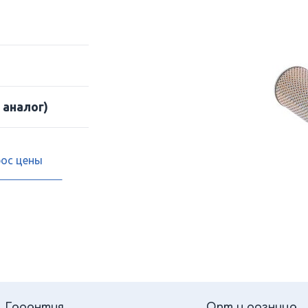
 аналог)
рос цены
Гарантия
Опт и розница