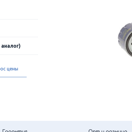
 аналог)
рос цены
Гарантия
Опт и розница