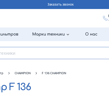
Заказать звонок
фильтров
Марки техники
О нас
тр
CHAMPION
F 136 CHAMPION
тр
F 136