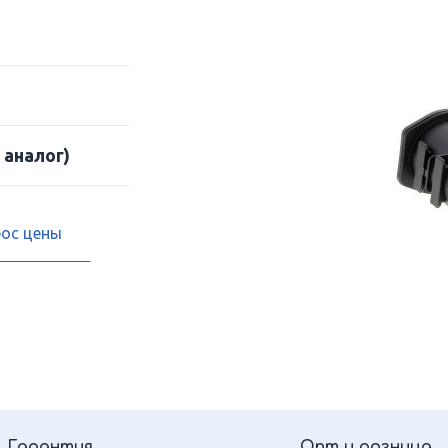
 аналог)
рос цены
Гарантия
Опт и розница