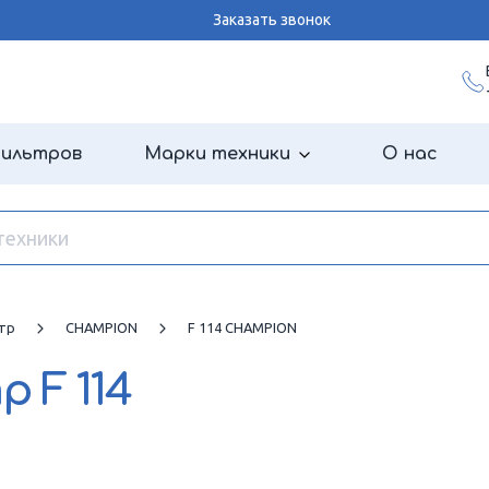
Заказать звонок
фильтров
Марки техники
О нас
тр
CHAMPION
F 114 CHAMPION
тр
F 114