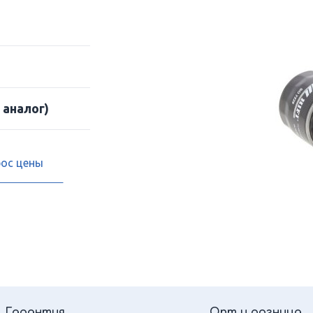
 аналог)
рос цены
Гарантия
Опт и розница