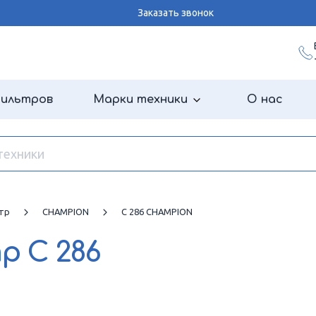
Заказать звонок
фильтров
Марки техники
О нас
тр
CHAMPION
C 286 CHAMPION
тр
C 286