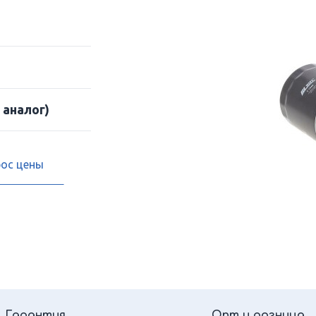
 аналог)
рос цены
Гарантия
Опт и розница