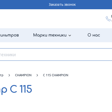
Заказать звонок
фильтров
Марки техники
О нас
тр
CHAMPION
C 115 CHAMPION
тр
C 115