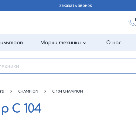
Заказать звонок
фильтров
Марки техники
О нас
тр
CHAMPION
C 104 CHAMPION
тр
C 104