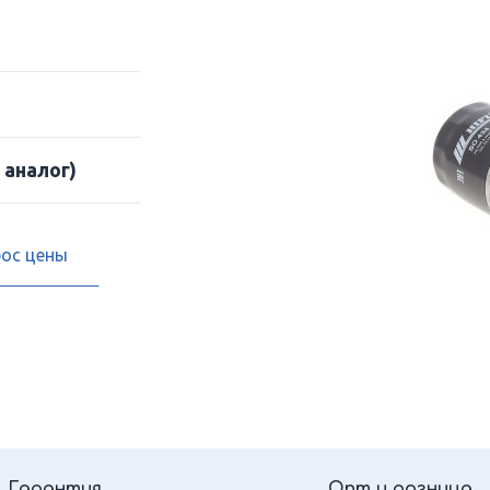
 аналог)
рос цены
Гарантия
Опт и розница