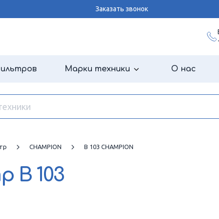
Заказать звонок
фильтров
Марки техники
О нас
тр
CHAMPION
B 103 CHAMPION
тр
B 103