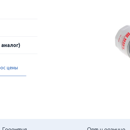
 аналог)
рос цены
Гарантия
Опт и розница