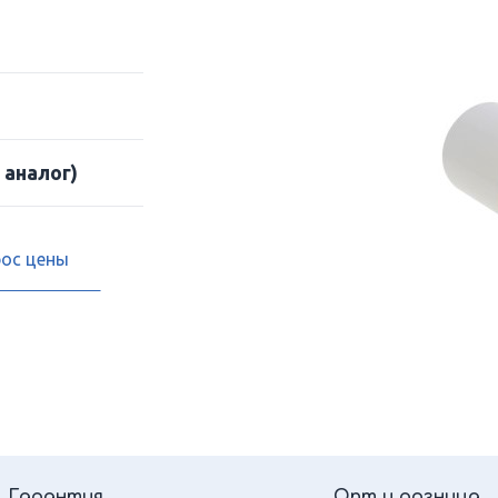
 аналог)
рос цены
Гарантия
Опт и розница