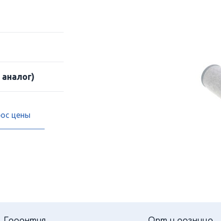
 аналог)
рос цены
Гарантия
Опт и розница