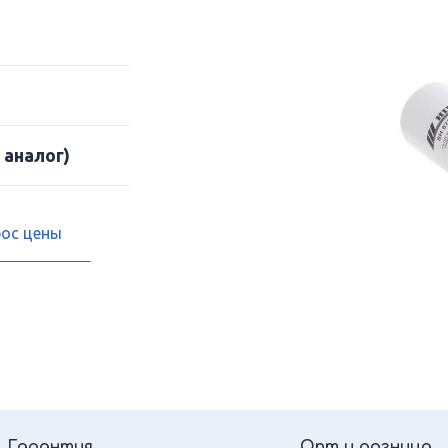
 аналог)
рос цены
Гарантия
Опт и розница