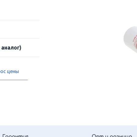
 аналог)
рос цены
Гарантия
Опт и розница