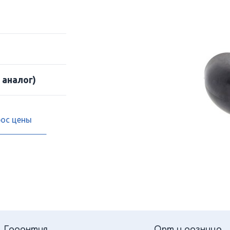
 аналог)
рос цены
Гарантия
Опт и розница