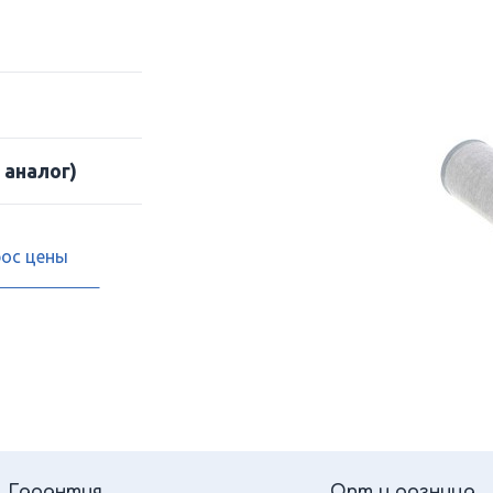
 аналог)
рос цены
Гарантия
Опт и розница