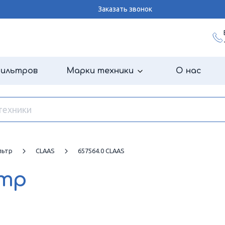
Заказать звонок
фильтров
Марки техники
О нас
льтр
CLAAS
657564.0 CLAAS
ьтр