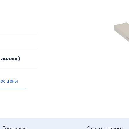
 аналог)
рос цены
Гарантия
Опт и розница