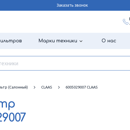
Заказать звонок
фильтров
Марки техники
О нас
ьтр (салонный)
CLAAS
6005029007 CLAAS
ьтр
29007