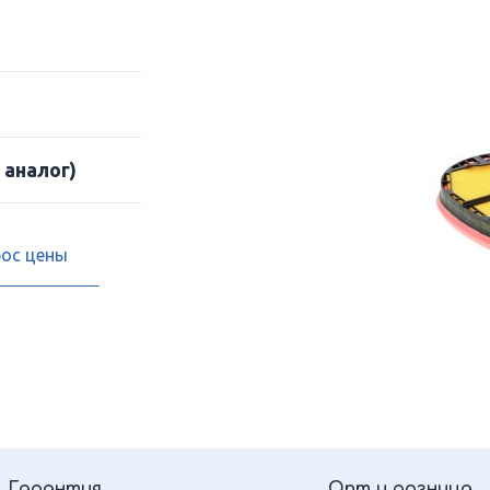
 аналог)
рос цены
Гарантия
Опт и розница