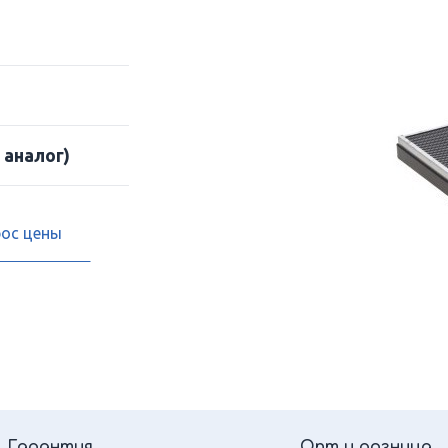
 аналог)
рос цены
Гарантия
Опт и розница