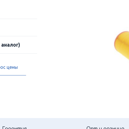
 аналог)
рос цены
Гарантия
Опт и розница