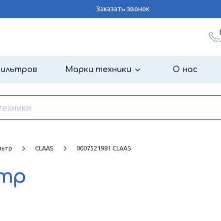
Заказать звонок
фильтров
Марки техники
О нас
льтр
CLAAS
0007521981 CLAAS
ьтр