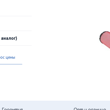
 аналог)
рос цены
Гарантия
Опт и розница