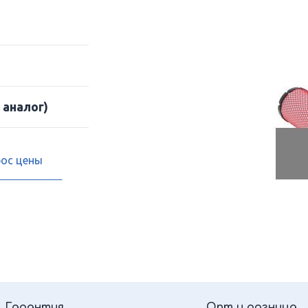
 аналог)
рос цены
Гарантия
Опт и розница