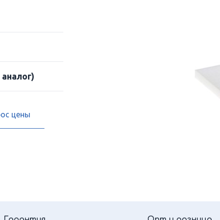
 аналог)
рос цены
Гарантия
Опт и розница