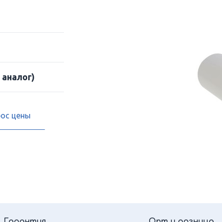
 аналог)
рос цены
Гарантия
Опт и розница