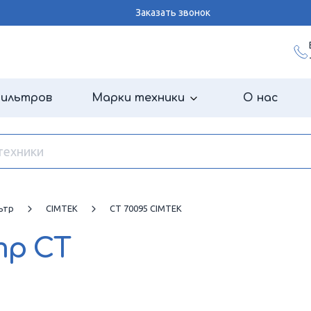
Заказать звонок
фильтров
Марки техники
О нас
ьтр
CIMTEK
CT 70095 CIMTEK
тр
CT