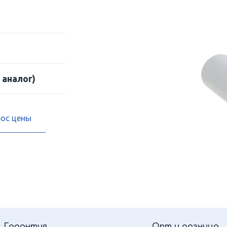
 аналог)
рос цены
Гарантия
Опт и розница