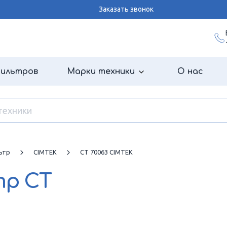
Заказать звонок
фильтров
Марки техники
О нас
ьтр
CIMTEK
CT 70063 CIMTEK
тр
CT