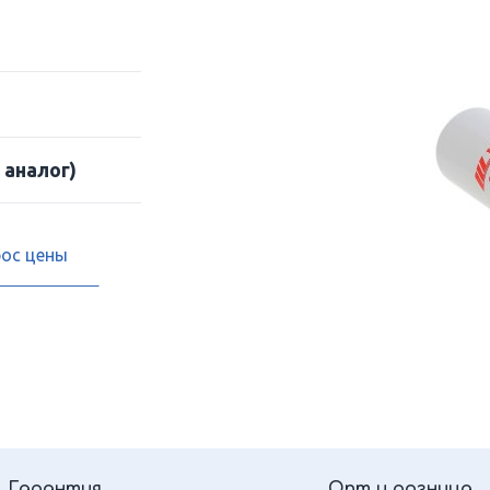
 аналог)
рос цены
Гарантия
Опт и розница