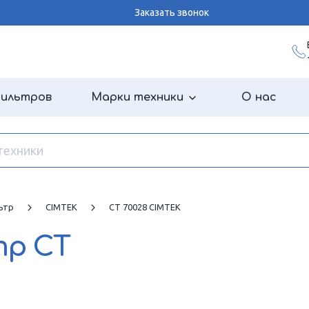
Заказать звонок
фильтров
Марки техники
О нас
ьтр
CIMTEK
CT 70028 CIMTEK
тр
CT