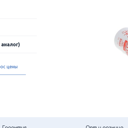
 аналог)
рос цены
Гарантия
Опт и розница