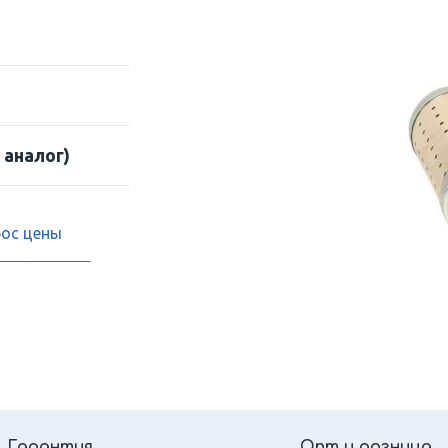
 аналог)
рос цены
Гарантия
Опт и розница