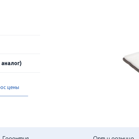
 аналог)
рос цены
Гарантия
Опт и розница