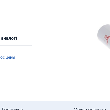
 аналог)
рос цены
Гарантия
Опт и розница