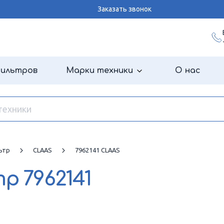
Заказать звонок
фильтров
Марки техники
О нас
ьтр
CLAAS
7962141 CLAAS
тр
7962141