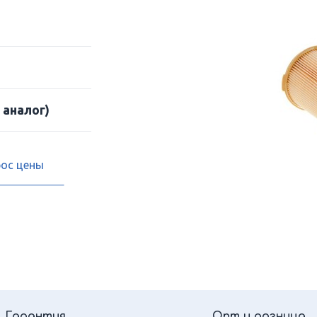
 аналог)
рос цены
Гарантия
Опт и розница