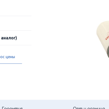
 аналог)
рос цены
Гарантия
Опт и розница