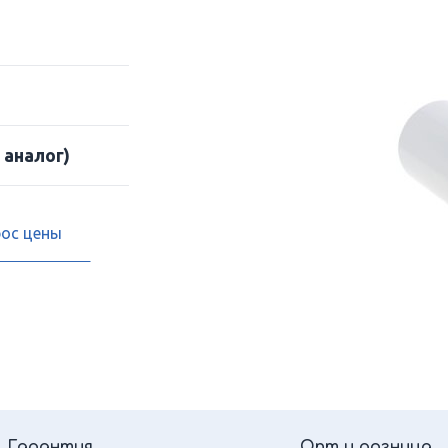
 аналог)
рос цены
Гарантия
Опт и розница