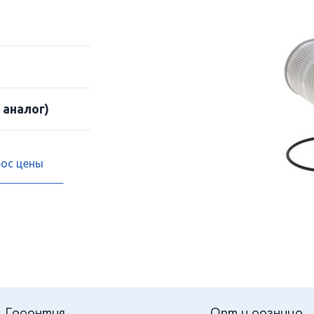
 аналог)
рос цены
Гарантия
Опт и розница