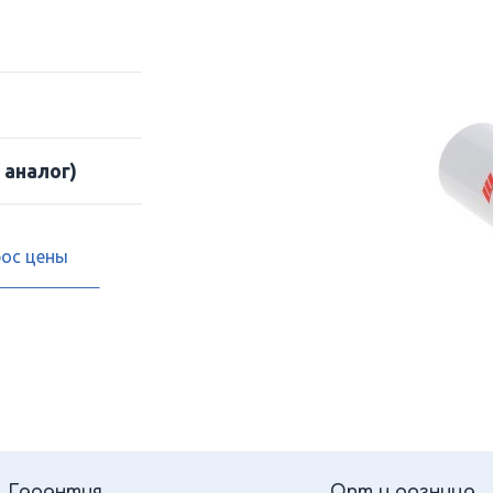
 аналог)
рос цены
Гарантия
Опт и розница