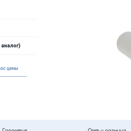
 аналог)
рос цены
Гарантия
Опт и розница