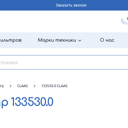
Заказать звонок
фильтров
Марки техники
О нас
тр
CLAAS
133530.0 CLAAS
тр
133530.0