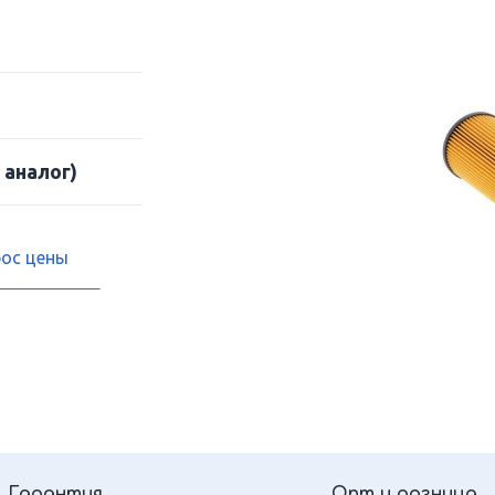
 аналог)
рос цены
Гарантия
Опт и розница