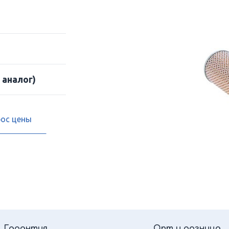
 аналог)
рос цены
Гарантия
Опт и розница