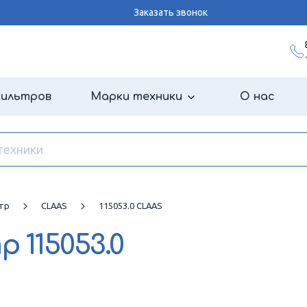
Заказать звонок
фильтров
Марки техники
О нас
тр
CLAAS
115053.0 CLAAS
тр
115053.0