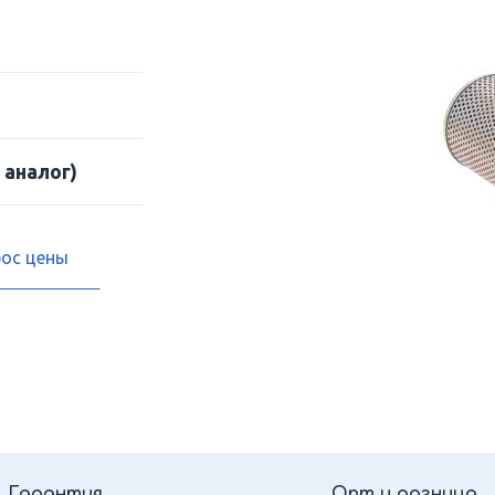
 аналог)
рос цены
Гарантия
Опт и розница