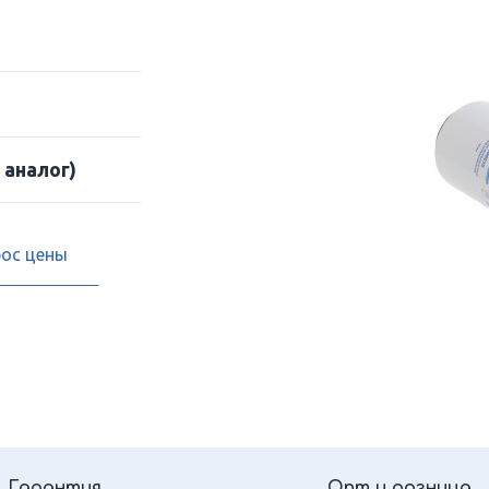
 аналог)
рос цены
Гарантия
Опт и розница