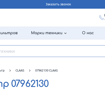
Заказать звонок
фильтров
Марки техники
О нас
ьтр
CLAAS
07962130 CLAAS
тр
07962130