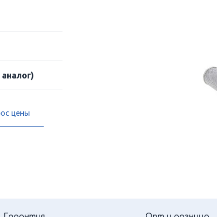
 аналог)
рос цены
Гарантия
Опт и розница