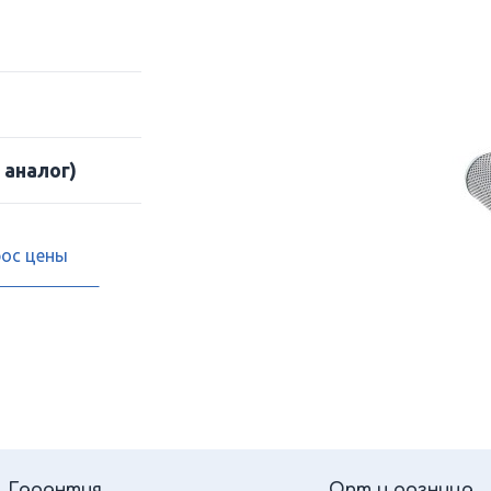
 аналог)
рос цены
Гарантия
Опт и розница