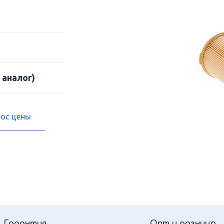
 аналог)
рос цены
Гарантия
Опт и розница