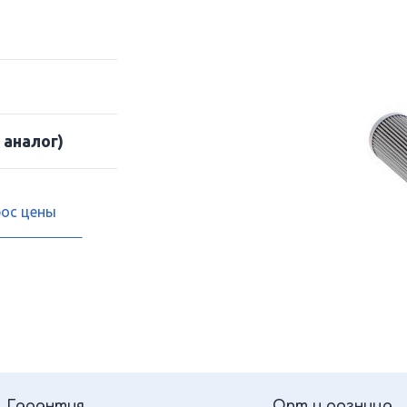
 аналог)
рос цены
Гарантия
Опт и розница