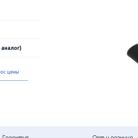
 аналог)
рос цены
Гарантия
Опт и розница