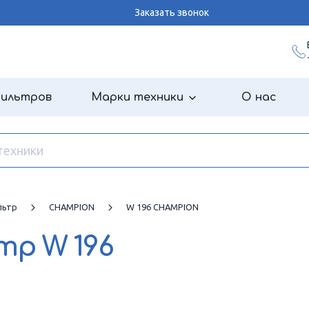
Заказать звонок
фильтров
Марки техники
О нас
льтр
CHAMPION
W 196 CHAMPION
ьтр
W 196