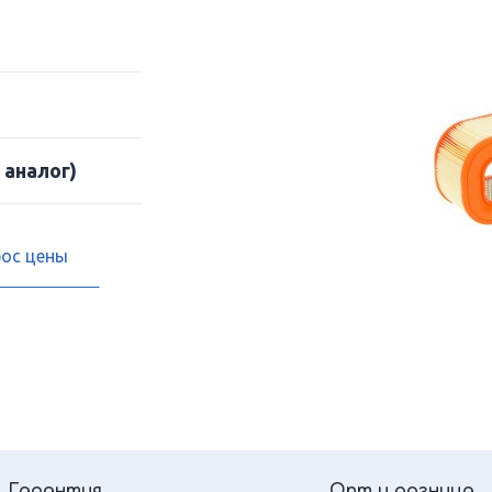
 аналог)
рос цены
Гарантия
Опт и розница