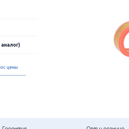
 аналог)
рос цены
Гарантия
Опт и розница