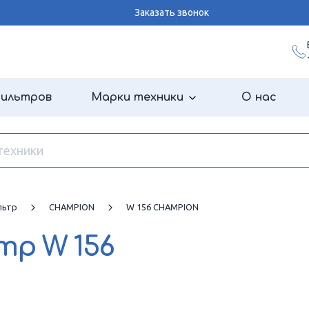
Заказать звонок
фильтров
Марки техники
О нас
льтр
CHAMPION
W 156 CHAMPION
ьтр
W 156