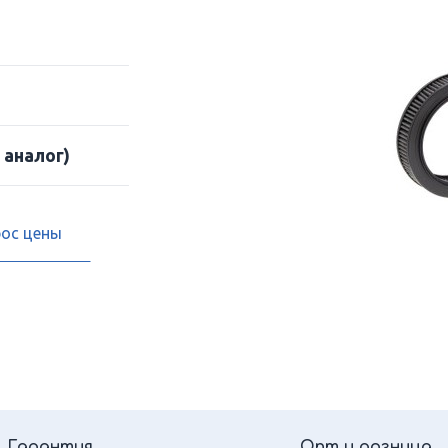
 аналог)
рос цены
Гарантия
Опт и розница